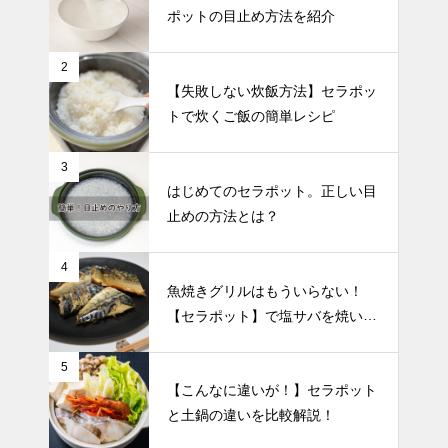
ポットの目止め方法を紹介
2
【失敗しない炊飯方法】セラポッ
トで炊くご飯の簡単レシピ
3
はじめてのセラポット。正しい目
止めの方法とは？
4
魚焼きグリルはもういらない！
【セラポット】で塩サバを焼いて
みた🐟
5
【こんなに違いが！】セラポット
と土鍋の違いを比較解説！