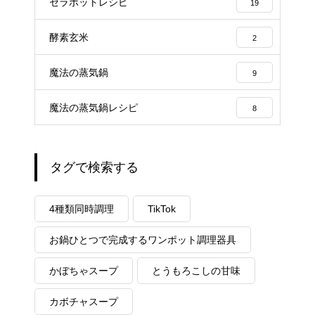
セラポットレシピ
19
酵素玄米
2
魔法の蒸気鍋
9
魔法の蒸気鍋レシピ
8
タグで検索する
4種類同時調理
TikTok
お鍋ひとつで完成するワンポット調理器具
かぼちゃスープ
とうもろこしの甘味
カボチャスープ