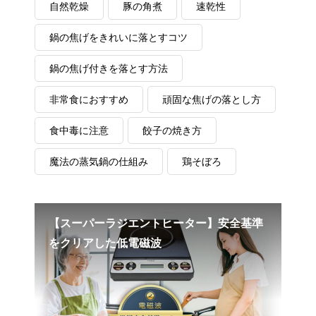
自然乾燥
豚の角煮
速乾性
鍋の焦げをきれいに落とすコツ
鍋の焦げ付きを落とす方法
非常食におすすめ
頑固な焦げの落とし方
食中毒に注意
餃子の焼き方
魔法の蒸気鍋の仕組み
鶏そぼろ
る✨
【スーパーラジエントヒーター】安全基準
【
をクリアした低電磁波
蒸