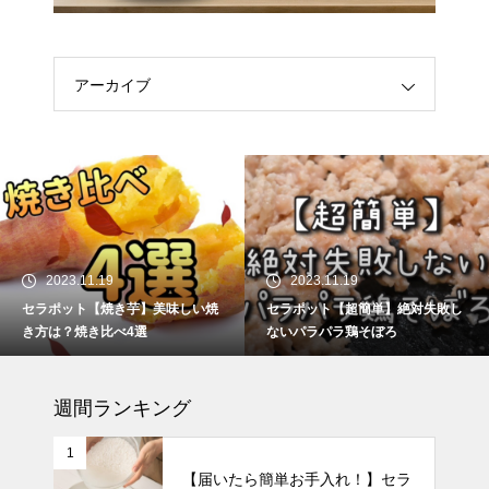
アーカイブ
2023.11.19
2023.11.19
セラポット【焼き芋】美味しい焼
セラポット【超簡単】絶対失敗し
き方は？焼き比べ4選
ないパラパラ鶏そぼろ
週間ランキング
1
【届いたら簡単お手入れ！】セラ