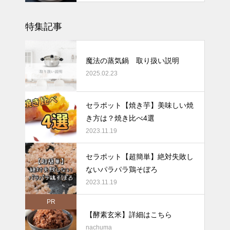
特集記事
魔法の蒸気鍋 取り扱い説明
2025.02.23
セラポット【焼き芋】美味しい焼
き方は？焼き比べ4選
2023.11.19
セラポット【超簡単】絶対失敗し
ないパラパラ鶏そぼろ
2023.11.19
PR
【酵素玄米】詳細はこちら
nachuma