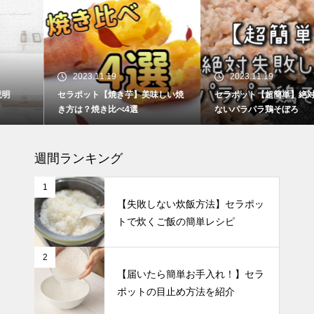
2023.11.19
2023.11.19
セラポット【焼き芋】美味しい焼
セラポット【超簡単】絶対失敗し
き方は？焼き比べ4選
ないパラパラ鶏そぼろ
週間ランキング
1
【失敗しない炊飯方法】セラポッ
トで炊くご飯の簡単レシピ
2
【届いたら簡単お手入れ！】セラ
ポットの目止め方法を紹介