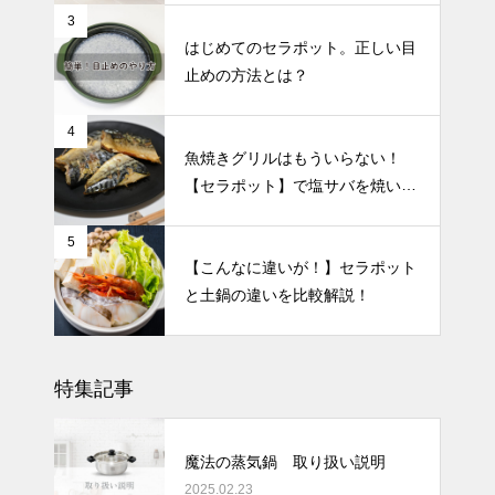
3
はじめてのセラポット。正しい目
止めの方法とは？
4
魚焼きグリルはもういらない！
【セラポット】で塩サバを焼いて
みた🐟
5
【こんなに違いが！】セラポット
と土鍋の違いを比較解説！
特集記事
魔法の蒸気鍋 取り扱い説明
2025.02.23