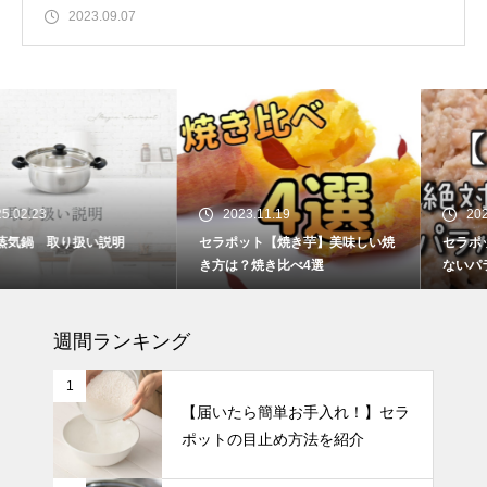
2023.09.07
2023.11.19
2023.11.19
セラポット【焼き芋】美味しい焼
セラポット【超簡単】絶対失
き方は？焼き比べ4選
ないパラパラ鶏そぼろ
週間ランキング
1
【届いたら簡単お手入れ！】セラ
ポットの目止め方法を紹介