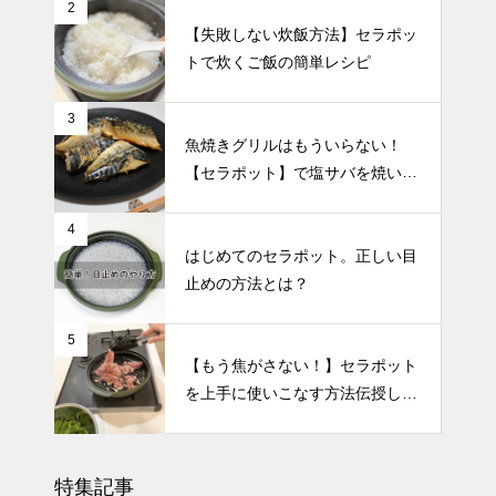
2
【失敗しない炊飯方法】セラポッ
トで炊くご飯の簡単レシピ
3
魚焼きグリルはもういらない！
【セラポット】で塩サバを焼いて
みた🐟
4
はじめてのセラポット。正しい目
止めの方法とは？
5
【もう焦がさない！】セラポット
を上手に使いこなす方法伝授しま
す
特集記事