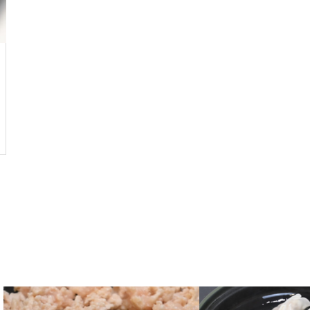
の速乾性
セラポット【焼き芋】美味しい焼
き方は？焼き比べ4選
【セラポット】テフロン加工な
【セラポット】ミキサーを使わな
しノーコーティング！安心安全
い「簡単！かぼちゃスープ」
なフライパン
魚焼きグリルはもういらない！
【セラポット】で塩サバを焼い
てみた🐟