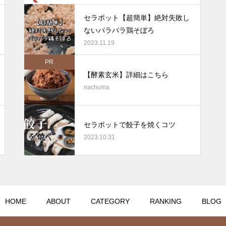
夏まで痩せたい方必見！美容と
セラポット【超簡単】絶対失敗し
健康を叶えるスーパーフード
ないパラパラ鶏そぼろ
「酵素玄米」
2023.11.19
PR
【酵素玄米】詳細はこちら
nachuma
【スーパーラジエントヒータ
ー】美味しさの秘密「遠赤外
線」
セラポットで餃子を焼くコツ
2023.10.31
HOME
ABOUT
CATEGORY
RANKING
BLOG