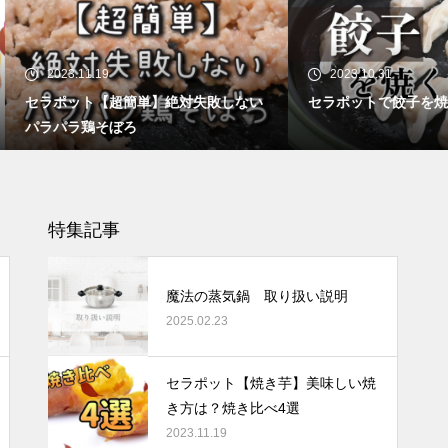
【魔法の蒸気鍋なら安心】梅雨
時期“加熱ムラ”による食中毒に
要注意！
23.11.19
2023.10.31
ポット【超簡単】絶対失敗しない
セラポットで餃子を焼くコツ
パラ鶏そぼろ
【無水調理もできる】魔法の蒸
気鍋ならブロッコリーと半熟目
玉焼きが同時に完成！
特集記事
魔法の蒸気鍋 取り扱い説明
お料理がグンと美味しくなる
2025.02.23
「魔法の蒸気鍋」～わが家の食
卓紹介♪～
セラポット【焼き芋】美味しい焼
き方は？焼き比べ4選
2023.11.19