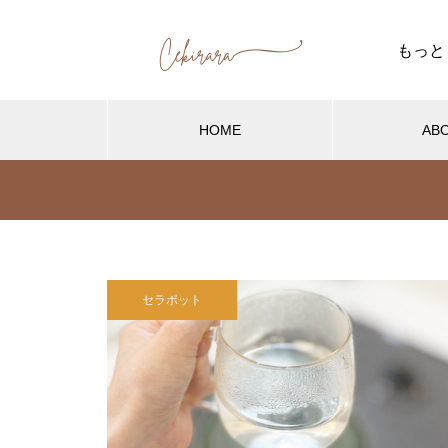
もっと
HOME
AB
セラポッ
セラポットレシピ
セ
セラポット【焼き芋】美味しい
セラポット
焼き方は？焼き比べ4選
！】セラ
【失敗しない炊飯方法】セラポッ
【こ
介
トで炊くご飯の簡単レシピ
と土
【セラポット】もう、くっつか