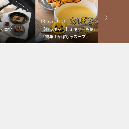
いつまでも健康で若々しくいた
い！「魔法の蒸気鍋」で老けな
い体づくり
2023.10.31
nachuma
【セラポット】ミキサーを使わない
【スーパーラ
「簡単！かぼちゃスープ」
はこちら
「魔法の蒸気鍋」わが家の食卓
紹介♪vol.2【野菜たっぷり5色ご
飯】
スチームオーブンレンジのよう
な不思議なお鍋【魔法の蒸気
鍋】