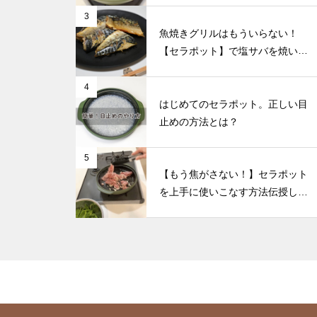
3
【酵素玄米】台風水害の季節に
魚焼きグリルはもういらない！
備えておきたい！ローリングス
【セラポット】で塩サバを焼いて
トックのススメ
みた🐟
4
はじめてのセラポット。正しい目
止めの方法とは？
【スーパーラジエントヒータ
ー】安全基準をクリアした低電
5
磁波
【もう焦がさない！】セラポット
を上手に使いこなす方法伝授しま
す