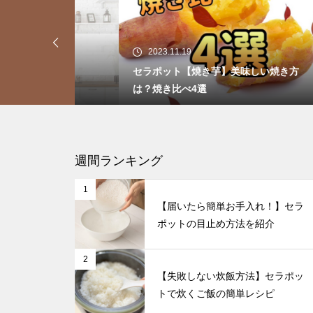
魔法の蒸気鍋 取り扱い説明
2023.11.19
20
説明
セラポット【焼き芋】美味しい焼き方
セラ
は？焼き比べ4選
パラ
【魔法の蒸気鍋】一人分のごは
んをお米から炊いてみた
週間ランキング
1
【届いたら簡単お手入れ！】セラ
ポットの目止め方法を紹介
【魔法の蒸気鍋】冷凍食品の温
め時間を調べてみた！
2
【失敗しない炊飯方法】セラポッ
トで炊くご飯の簡単レシピ