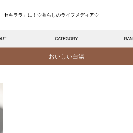
「セキララ」に！♡暮らしのライフメディア♡
OUT
CATEGORY
RAN
おいしい白湯
人気記事
ト
魔法の蒸気鍋
酵素玄米
スーパーラジエン
ラポット
セラポット
セラポット【超簡単】絶対失敗
しないパラパラ鶏そぼろ
んなに違いが！】セラポット
【セラポット届いたら！】初
鍋の違いを比較解説！
良がないか確認しよう
【セラポット】すぐ乾く！驚き
おすすめの記事