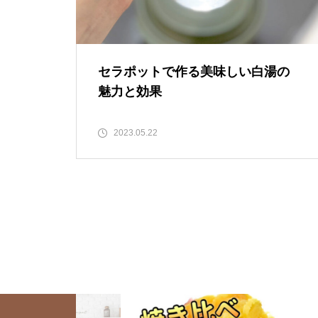
ない焦げつかない！3つの方法
魔法の蒸気鍋 取り扱い説明
セラポットで作る美味しい白湯の
魅力と効果
【セラポット】こんな時どうす
る！？頑固な焦げの落とし方、
セラポットで餃子を焼くコツ
2023.05.22
その①★予告編
セラポット公式TikTokはじめま
した🎉✨