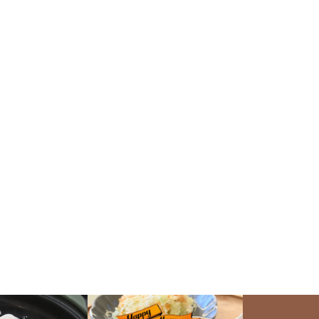
る！？頑固な焦げの落とし方、
その②★実践編
セラポット【超簡単】絶対失敗し
ないパラパラ鶏そぼろ
はじめてのセラポット。正しい
フライパン（セラポット浅鍋）1
目止めの方法とは？
つで「絶品★豚の角煮」
【セラポット】頑固な焦げの落
とし方、洗剤はどれがいい？
PR