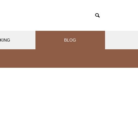
KING
BLOG
トヒーター
セラポット
セラポ
【セラポット】ベチャっとしな
い！簡単パラパラ絶品カレーチ
ャーハン
期不
【どこで購入できる？】セラポッ
はじめて
ト公式の販売サイト一覧
止めの方
【セラポット】こんな時どうす